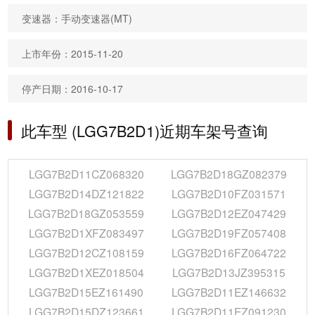
变速器：手动变速器(MT)
上市年份：2015-11-20
停产日期：2016-10-17
此车型 (LGG7B2D1)近期车架号查询
LGG7B2D11CZ068320
LGG7B2D18GZ082379
LGG7B2D14DZ121822
LGG7B2D10FZ031571
LGG7B2D18GZ053559
LGG7B2D12EZ047429
LGG7B2D1XFZ083497
LGG7B2D19FZ057408
LGG7B2D12CZ108159
LGG7B2D16FZ064722
LGG7B2D1XEZ018504
LGG7B2D13JZ395315
LGG7B2D15EZ161490
LGG7B2D11EZ146632
LGG7B2D15DZ123661
LGG7B2D11EZ091230