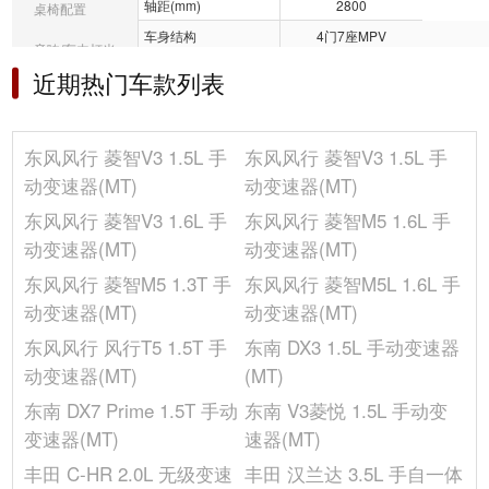
轴距(mm)
2800
桌椅配置
车身结构
4门7座MPV
音响/车内灯光
油箱容积(L)
45
近期热门车款列表
冰箱/空调
宽度(mm)
1695
长度(mm)
4645
选装包
东风风行 菱智V3 1.5L 手
东风风行 菱智V3 1.5L 手
座位数(个)
7
其它
动变速器(MT)
动变速器(MT)
整备质量(kg)
1480
东风风行 菱智V3 1.6L 手
东风风行 菱智M5 1.6L 手
前轮距(mm)
1445
动变速器(MT)
动变速器(MT)
高度(mm)
1940
东风风行 菱智M5 1.3T 手
东风风行 菱智M5L 1.6L 手
发动机
动变速器(MT)
动变速器(MT)
气缸数(个)
4
东风风行 风行T5 1.5T 手
东南 DX3 1.5L 手动变速器
缸盖材料
铝合金
动变速器(MT)
(MT)
排量(mL)
-
东南 DX7 Prime 1.5T 手动
东南 V3菱悦 1.5L 手动变
最大功率转速(rpm)
5600
变速器(MT)
速器(MT)
燃料形式
汽油
丰田 C-HR 2.0L 无级变速
丰田 汉兰达 3.5L 手自一体
压缩比
-