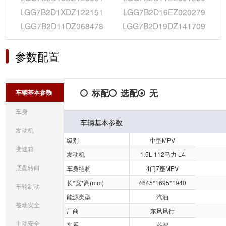
LGG7B2D1XDZ122151
LGG7B2D16EZ020279
LGG7B2D11DZ068478
LGG7B2D19DZ141709
参数配置
标配
选配
无
车辆基本参数
车身
车辆基本参数
发动机
级别
中型MPV
变速箱
发动机
1.5L 112马力 L4
底盘转向
车身结构
4门7座MPV
长*宽*高(mm)
4645*1695*1940
车轮制动
能源类型
汽油
被动安全
厂商
东风风行
主动安全
车系
菱智