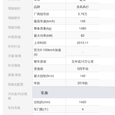
品牌
东风风行
驾驶操控
厂商指导价
5.79万
驾驶硬件
最高车速(km/h)
145
驾驶功能
整备质量(kg)
1480
最大功率(kW)
82
外观/防盗
上市时间
2015.11
车外灯光
官方0-100km/h加速
-
(s)
天窗/玻璃
整车质保
五年或10万公里
外后视镜
变速箱
5挡手动
屏幕/系统
最大扭矩(N·m)
140
年款
2016款
智能化配置
车身
方向盘/内后视
镜
后轮距(mm)
1420
车内充电
车门数(个)
4