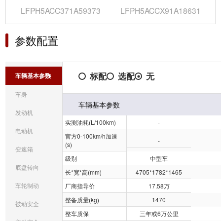
LFPH5ACC371A59373
LFPH5ACCX91A18631
参数配置
标配
选配
无
车辆基本参数
车身
车辆基本参数
发动机
实测油耗(L/100km)
-
电动机
官方0-100km/h加速
-
(s)
变速箱
级别
中型车
底盘转向
长*宽*高(mm)
4705*1782*1465
车轮制动
厂商指导价
17.58万
整备质量(kg)
1470
被动安全
整车质保
三年或6万公里