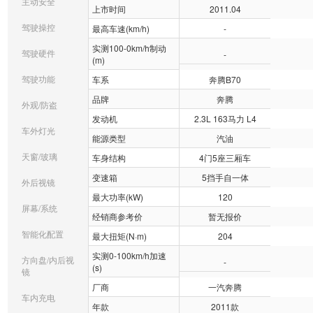
主动安全
上市时间
2011.04
驾驶操控
最高车速(km/h)
-
实测100-0km/h制动
驾驶硬件
-
(m)
驾驶功能
车系
奔腾B70
品牌
奔腾
外观/防盗
发动机
2.3L 163马力 L4
车外灯光
能源类型
汽油
天窗/玻璃
车身结构
4门5座三厢车
变速箱
5挡手自一体
外后视镜
最大功率(kW)
120
屏幕/系统
经销商参考价
暂无报价
智能化配置
最大扭矩(N·m)
204
实测0-100km/h加速
方向盘/内后视
-
(s)
镜
厂商
一汽奔腾
车内充电
年款
2011款