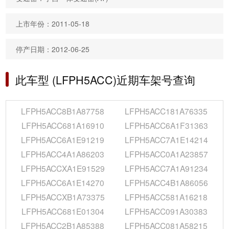
上市年份：2011-05-18
停产日期：2012-06-25
此车型 (LFPH5ACC)近期车架号查询
LFPH5ACC8B1A87758
LFPH5ACC181A76335
LFPH5ACC681A16910
LFPH5ACC6A1F31363
LFPH5ACC6A1E91219
LFPH5ACC7A1E14214
LFPH5ACC4A1A86203
LFPH5ACC0A1A23857
LFPH5ACCXA1E91529
LFPH5ACC7A1A91234
LFPH5ACC6A1E14270
LFPH5ACC4B1A86056
LFPH5ACCXB1A73375
LFPH5ACC581A16218
LFPH5ACC681E01304
LFPH5ACC091A30383
LFPH5ACC2B1A85388
LFPH5ACC081A58215