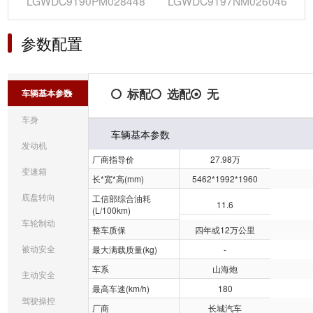
LGWDC9190PM028448
LGWDC9197NM026046
参数配置
标配
选配
无
车辆基本参数
车身
车辆基本参数
发动机
厂商指导价
27.98万
变速箱
长*宽*高(mm)
5462*1992*1960
底盘转向
工信部综合油耗
11.6
(L/100km)
车轮制动
整车质保
四年或12万公里
被动安全
最大满载质量(kg)
-
车系
山海炮
主动安全
最高车速(km/h)
180
驾驶操控
厂商
长城汽车