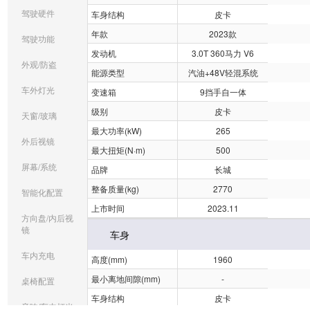
驾驶硬件
车身结构
皮卡
年款
2023款
驾驶功能
发动机
3.0T 360马力 V6
外观/防盗
能源类型
汽油+48V轻混系统
车外灯光
变速箱
9挡手自一体
级别
皮卡
天窗/玻璃
最大功率(kW)
265
外后视镜
最大扭矩(N·m)
500
屏幕/系统
品牌
长城
整备质量(kg)
2770
智能化配置
上市时间
2023.11
方向盘/内后视
镜
车身
车内充电
高度(mm)
1960
最小离地间隙(mm)
-
桌椅配置
车身结构
皮卡
音响/车内灯光