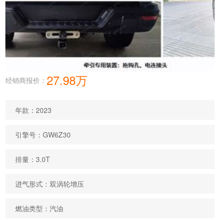
27.98万
经销商报价：
年款：2023
引擎号：GW6Z30
排量：3.0T
进气形式：双涡轮增压
燃油类型：汽油