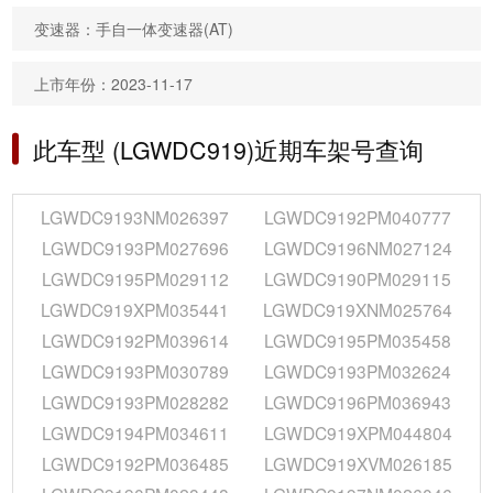
变速器：手自一体变速器(AT)
上市年份：2023-11-17
此车型 (LGWDC919)近期车架号查询
LGWDC9193NM026397
LGWDC9192PM040777
LGWDC9193PM027696
LGWDC9196NM027124
LGWDC9195PM029112
LGWDC9190PM029115
LGWDC919XPM035441
LGWDC919XNM025764
LGWDC9192PM039614
LGWDC9195PM035458
LGWDC9193PM030789
LGWDC9193PM032624
LGWDC9193PM028282
LGWDC9196PM036943
LGWDC9194PM034611
LGWDC919XPM044804
LGWDC9192PM036485
LGWDC919XVM026185