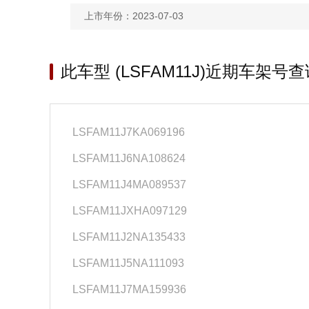
上市年份：2023-07-03
此车型 (LSFAM11J)近期车架号查
LSFAM11J7KA069196
LSFAM11J6NA108624
LSFAM11J4MA089537
LSFAM11JXHA097129
LSFAM11J2NA135433
LSFAM11J5NA111093
LSFAM11J7MA159936