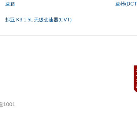
速箱
速器(DCT
)
4
起亚 K3 1.5L 无级变速器(CVT)
间隙(mm)
-
m)
-
)
185
)
5
kg)
-
构
皮
1001
-
)
-