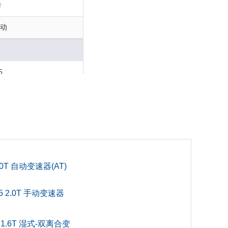
卡
手动
5
门
5
0
.0T 自动变速器(AT)
 2.0T 手动变速器
1.6T 湿式-双离合变
10x530