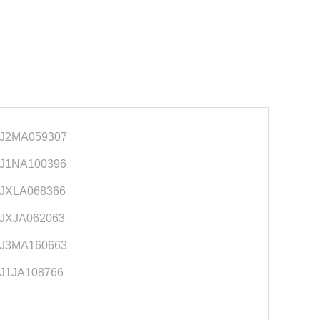
J2MA059307
J1NA100396
JXLA068366
JXJA062063
J3MA160663
J1JA108766