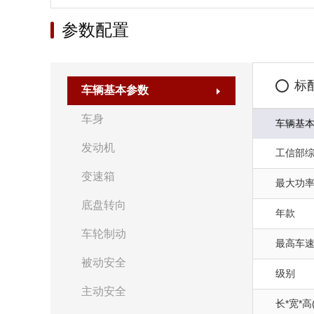
参数配置
标
车辆基本参数
车身
车辆基
发动机
工信部综合
变速箱
最大功率(
底盘转向
年款
车轮制动
最高车速(
被动安全
级别
主动安全
长*宽*高