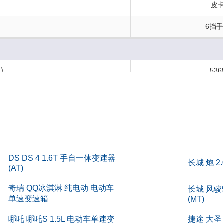
构
皮
6挡
)
536
L)
-
门开启方式
平开
)
316
)
196
DS DS 4 1.6T 手自一体变速器
长城 炮 2
(AT)
m)
-
奇瑞 QQ冰淇淋 纯电动 电动车
长城 风骏5
量(kg)
单速变速箱
(MT)
-
哪吒 哪吒S 1.5L 电动车单速变
捷途 大圣 
(mm)
1485x15