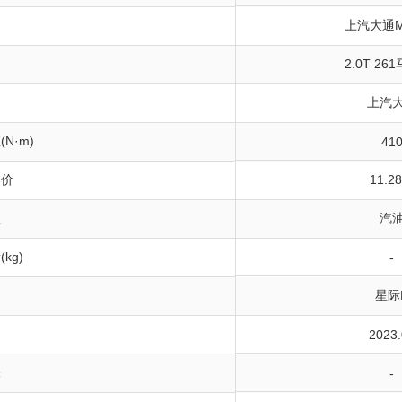
上汽大通M
2.0T 26
上汽
N·m)
41
导价
11.2
型
汽
kg)
-
星际
间
2023.
保
-