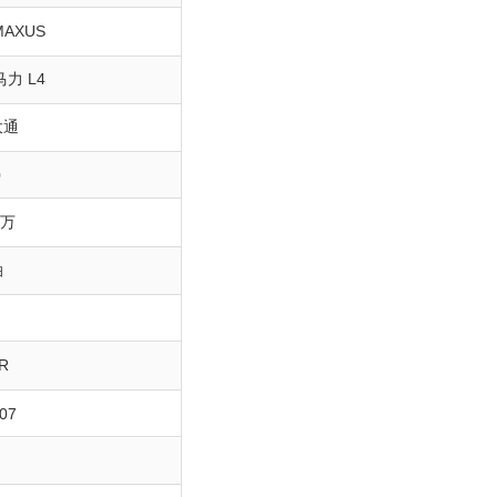
AXUS
1马力 L4
大通
0
8万
油
R
07