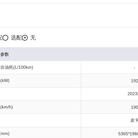
配
选配
无
本参数
油耗(L/100km)
-
kW)
19
202
km/h)
19
皮
(mm)
5365*196