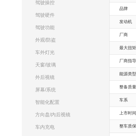
驾驶操控
品牌
驾驶硬件
发动机
驾驶功能
厂商
外观/防盗
最大扭矩(
车外灯光
厂商指
天窗/玻璃
能源类
外后视镜
整备质量(
屏幕/系统
车系
智能化配置
上市时
方向盘/内后视镜
整车质
车内充电