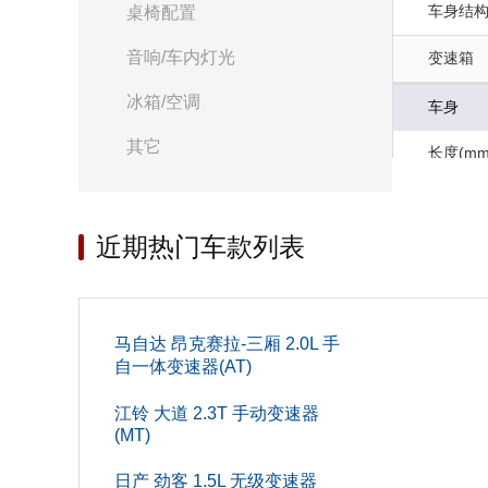
车身结
桌椅配置
音响/车内灯光
变速箱
冰箱/空调
车身
其它
长度(mm
油箱容积(
近期热门车款列表
后排车
轴距(mm
宽度(mm
马自达 昂克赛拉-三厢 2.0L 手
自一体变速器(AT)
后轮距(m
江铃 大道 2.3T 手动变速器
最大载重质
(MT)
日产 劲客 1.5L 无级变速器
货箱尺寸