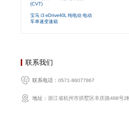
(CVT)
车门数(个
宝马 i3 eDrive40L 纯电动 电动
车单速变速箱
最小离地
前轮距(m
高度(mm
座位数(个
联系我们
整备质量(
0571-86077867
联系电话：
车身结
地址：
浙江省杭州市拱墅区丰庆路498号2幢
发动机
压缩比
行程(mm