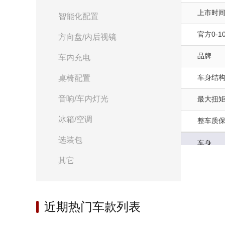
上市时
智能化配置
官方0-10
方向盘/内后视镜
品牌
车内充电
车身结
桌椅配置
音响/车内灯光
最大扭矩(
冰箱/空调
整车质
选装包
车身
其它
座位数(个
整备质量(
近期热门车款列表
前轮距(m