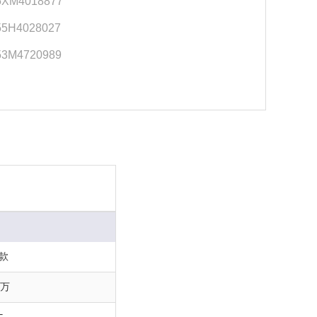
5XM4018877
55H4028027
53M4720989
4款
8万