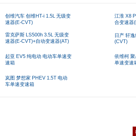
)
283
)
创维汽车 创维HT-i 1.5L 无级变
江淮 X8 P
175
速器(E-CVT)
合变速器(
)
5
雷克萨斯 LS500h 3.5L 无级变
日产 轩逸
速器(E-CVT)+自动变速器(AT)
(CVT)
m)
159
)
187
起亚 EV5 纯电动 电动车单速变
依维柯 聚
速箱
单速变速
)
482
岚图 梦想家 PHEV 1.5T 电动
L)
58
车单速变速箱
构
5门6座
启方式
平开
)
4