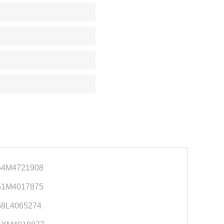
54M4721908
51M4017875
58L4065274