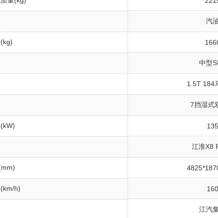
量(kg)
221
型
汽
kg)
166
中型S
1.5T 18
7挡湿式
kW)
13
江淮X8 
(mm)
4825*187
km/h)
16
江汽