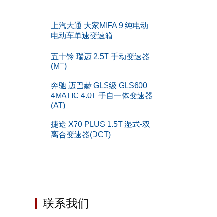
轴距(mm
高度(mm
上汽大通 大家MIFA 9 纯电动
电动车单速变速箱
车门数(个
五十铃 瑞迈 2.5T 手动变速器
(MT)
后轮距(m
奔驰 迈巴赫 GLS级 GLS600
宽度(mm
4MATIC 4.0T 手自一体变速器
(AT)
长度(mm
捷途 X70 PLUS 1.5T 湿式-双
油箱容积(
离合变速器(DCT)
车身结
车门开
发动机
联系我们
气缸数(个