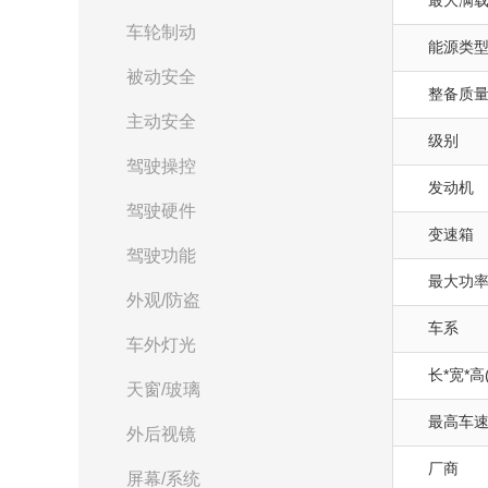
最大满载质
车轮制动
能源类
被动安全
整备质量(
主动安全
级别
驾驶操控
发动机
驾驶硬件
变速箱
驾驶功能
最大功率(
外观/防盗
车系
车外灯光
长*宽*高
天窗/玻璃
最高车速(
外后视镜
厂商
屏幕/系统