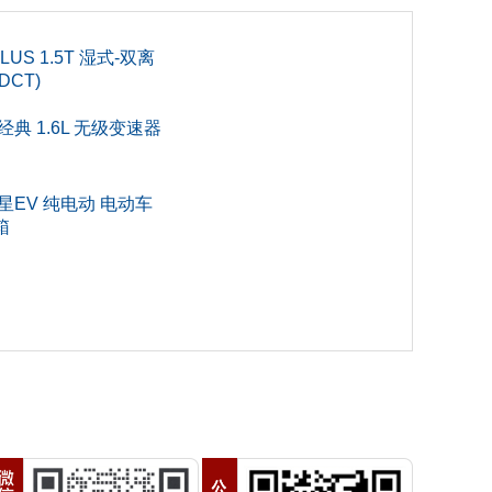
0
LUS 1.5T 湿式-双离
8
DCT)
经典 1.6L 无级变速器
0
0
星EV 纯电动 电动车
箱
5
SUV
门