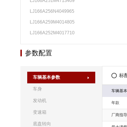
LJ166A251M4713409
LJ166A256N4049965
LJ166A259M4014805
LJ166A252M4017710
参数配置
标
车辆基本参数
车身
车辆基
发动机
年款
变速箱
厂商指
底盘转向