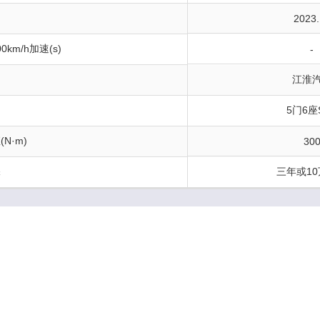
间
2023.
0km/h加速(s)
-
江淮
构
5门6座
N·m)
30
保
三年或1
)
6
kg)
166
m)
157