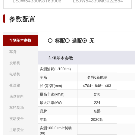
LSJW54330KG163006
LSJW54330MG022584
参数配置
标配
选配
无
车辆基本参数
车身
车辆基本参数
发动机
实测油耗(L/100km)
-
电动机
车系
名爵6新能源
变速箱
长*宽*高(mm)
4704*1848*1463
最高车速(km/h)
210
底盘转向
最大功率(kW)
224
车轮制动
品牌
名爵
被动安全
年款
2020款
实测100-0km/h制动
主动安全
-
(m)