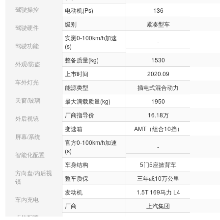
驾驶操控
电动机(Ps)
136
级别
紧凑型车
驾驶硬件
实测0-100km/h加速
-
驾驶功能
(s)
整备质量(kg)
1530
外观/防盗
上市时间
2020.09
车外灯光
能源类型
插电式混合动力
天窗/玻璃
最大满载质量(kg)
1950
厂商指导价
16.18万
外后视镜
变速箱
AMT（组合10挡）
屏幕/系统
官方0-100km/h加速
-
(s)
智能化配置
车身结构
5门5座掀背车
方向盘/内后视
整车质保
三年或10万公里
镜
发动机
1.5T 169马力 L4
车内充电
厂商
上汽集团
桌椅配置
最大扭矩(N·m)
480