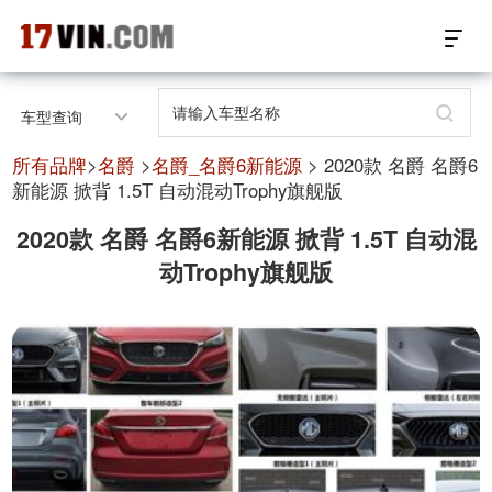
17VIN车架号查询首页
车型查询
汽配数据开放接口
所有品牌
>
名爵
>
名爵_名爵6新能源
> 2020款 名爵 名爵6
新能源 掀背 1.5T 自动混动Trophy旗舰版
17位车架号查询
2020款 名爵 名爵6新能源 掀背 1.5T 自动混
动Trophy旗舰版
汽配产品车型适配
汽配产品电子目录
微信群智能客服
个性化私人定制
关于我们