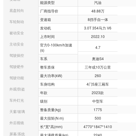
能源类型
汽油
底盘转向
厂商指导价
48.88万
变速箱
8挡手自一体
车轮制动
发动机
3.0T 354马力 V6
被动安全
上市时间
2022.10
主动安全
官方0-100km/h加速
4.7
(s)
驾驶操控
车系
奥迪S4
驾驶硬件
整车质保
三年或10万公里
最大功率(kW)
260
驾驶功能
车身结构
4门5座三厢车
外观/防盗
年款
2023款
车外灯光
级别
中型车
整备质量(kg)
1775
天窗/玻璃
最大扭矩(N·m)
500
外后视镜
长*宽*高(mm)
4770*1847*1410
屏幕/系统
最大满载质量(kg)
2240