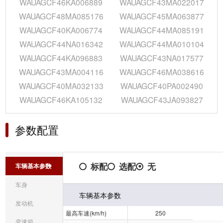
WAUAGCF46KA006889
WAUAGCF43MA022017
WAUAGCF48MA085176
WAUAGCF45MA063877
WAUAGCF40KA006774
WAUAGCF44MA085191
WAUAGCF44NA016342
WAUAGCF44MA010104
WAUAGCF44KA096883
WAUAGCF43NA017577
WAUAGCF43MA004116
WAUAGCF46MA038616
WAUAGCF40MA032133
WAUAGCF40PA002490
WAUAGCF46KA105132
WAUAGCF43JA093827
参数配置
标配
选配
无
车辆基本参数
车身
车辆基本参数
发动机
最高车速(km/h)
250
变速箱