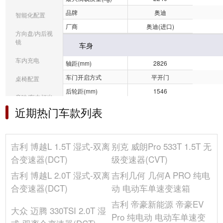
品牌
奥迪
智能化配置
厂商
奥迪(进口)
方向盘/内后视
镜
车身
车内充电
轴距(mm)
2826
车门开启方式
平开门
桌椅配置
后轮距(mm)
1546
音响/车内灯光
宽度(mm)
1847
近期热门车款列表
冰箱/空调
座位数(个)
5
油箱容积(L)
58
选装包
吉利 博越L 1.5T 湿式-双离
别克 威朗Pro 533T 1.5T 无
长度(mm)
4770
其它
合变速器(DCT)
级变速器(CVT)
高度(mm)
1410
吉利 博越L 2.0T 湿式-双离
吉利几何 几何A PRO 纯电
车门数(个)
4
合变速器(DCT)
动 电动车单速变速箱
车身结构
4门5座三厢车
吉利 帝豪新能源 帝豪EV
前轮距(mm)
1565
大众 迈腾 330TSI 2.0T 湿
Pro 纯电动 电动车单速变
整备质量(kg)
1775