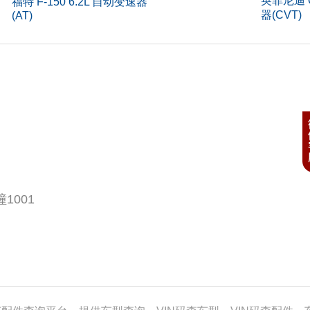
英菲尼迪 Q
福特 F-150 6.2L 自动变速器
器(CVT)
(AT)
构
5门5座
间隙(mm)
-
)
340
速(rpm)
400
构
DOH
1001
)
-
1.4
式
多点
)
137