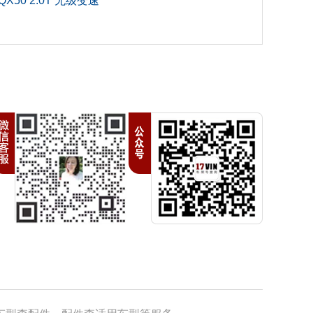
X50 2.0T 无级变速
两厢车
0
0
C
电喷
2