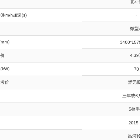
北斗
0km/h加速(s)
-
微型
(mm)
3400*157
导价
4.3
kW)
70
参考价
暂无
保
三年或6
5挡
间
2015.
昌河