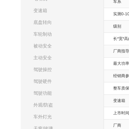
车系
变速箱
实测0-10
底盘转向
级别
车轮制动
长*宽*高
被动安全
厂商指
主动安全
最大功率(
驾驶操控
经销商
驾驶硬件
整车质
驾驶功能
变速箱
外观/防盗
上市时
车外灯光
厂商
天窗/玻璃