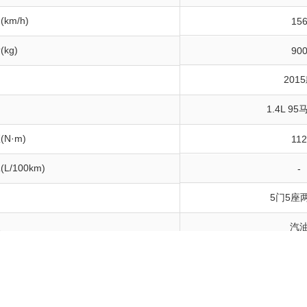
km/h)
15
kg)
90
201
1.4L 95
N·m)
11
L/100km)
-
构
5门5座
型
汽
0km/h制动(m)
-
铃