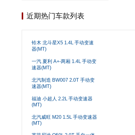
车身
近期热门车款列表
前轮距(m
轴距(mm
铃木 北斗星X5 1.4L 手动变速
座位数(个
器(MT)
宽度(mm
一汽 夏利 A+-两厢 1.4L 手动变
速器(MT)
行李厢容积
北汽制造 BW007 2.0T 手动变
车门数(个
速器(MT)
后轮距(m
福迪 小超人 2.2L 手动变速器
(MT)
高度(mm
北汽威旺 M20 1.5L 手动变速器
油箱容积(
(MT)
整备质量(