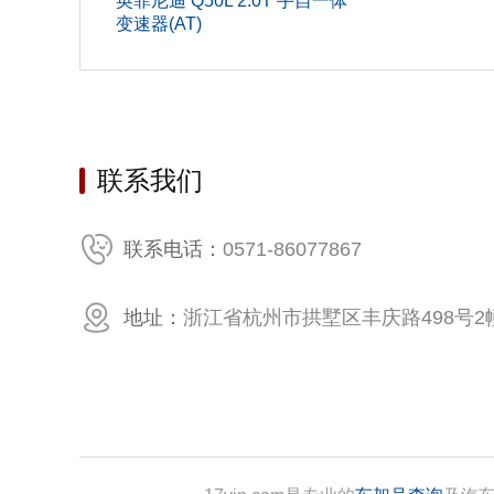
英菲尼迪 Q50L 2.0T 手自一体
变速器(AT)
车身结
最小离地
长度(mm
联系我们
发动机
最大扭矩转
0571-86077867
联系电话：
配气机
地址：
浙江省杭州市拱墅区丰庆路498号2幢
行程(mm
排量(L)
供油方
排量(mL