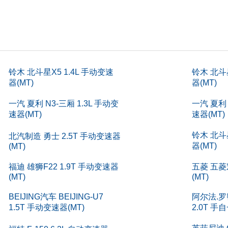
m)
136
)
233
铃木 北斗星X5 1.4L 手动变速
铃木 北斗星
)
5
器(MT)
器(MT)
)
157
一汽 夏利 N3-三厢 1.3L 手动变
一汽 夏利 
速器(MT)
速器(MT)
(L)
633-1
铃木 北斗星
北汽制造 勇士 2.5T 手动变速器
)
5
器(MT)
(MT)
m)
135
福迪 雄狮F22 1.9T 手动变速器
五菱 五菱
(MT)
(MT)
)
167
BEIJING汽车 BEIJING-U7
阿尔法.罗
L)
42
1.5T 手动变速器(MT)
2.0T 手
kg)
90