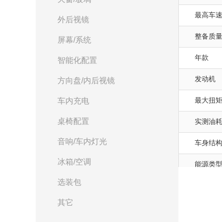
最高车速(
外后视镜
整备质量(
屏幕/系统
年款
智能化配置
发动机
方向盘/内后视镜
最大扭矩(
车内充电
桌椅配置
实测油耗(
音响/车内灯光
车身结
冰箱/空调
能源类
选装包
实测100-
其它
品牌