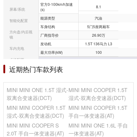
官方0-100km/h加速
8.1
屏幕/系统
(s)
能源类型
汽油
智能化配置
车身结构
5门5座两厢车
方向盘/内后视
厂商指导价
26.90万
镜
发动机
1.5T 136马力 L3
车内充电
最大功率(kW)
100
桌椅配置
车身
近期热门车款列表
音响/车内灯光
后轮距(mm)
-
冰箱/空调
长度(mm)
3993
MINI MINI ONE 1.5T 湿式-
MINI MINI COOPER 1.5T
行李厢容积(L)
278
选装包
双离合变速器(DCT)
湿式-双离合变速器(DCT)
整备质量(kg)
1305
其它
MINI MINI COOPER 1.5T
MINI MINI COOPER 1.5T
高度(mm)
1462
湿式-双离合变速器(DCT)
手自一体变速器(AT)
车门数(个)
5
MINI MINI COOPER S
MINI MINI ONE 1.6L 手自
油箱容积(L)
-
2.0T 手自一体变速器(AT)
一体变速器(AT)
最小离地间隙(mm)
-