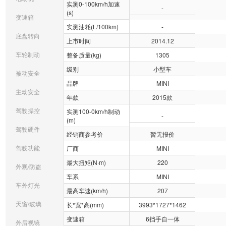
实测0-100km/h加速
-
(s)
变速箱
实测油耗(L/100km)
-
底盘转向
上市时间
2014.12
车轮制动
整备质量(kg)
1305
级别
小型车
被动安全
品牌
MINI
主动安全
年款
2015款
驾驶操控
实测100-0km/h制动
-
(m)
驾驶硬件
经销商参考价
暂无报价
驾驶功能
厂商
MINI
最大扭矩(N·m)
220
外观/防盗
车系
MINI
车外灯光
最高车速(km/h)
207
天窗/玻璃
长*宽*高(mm)
3993*1727*1462
变速箱
6挡手自一体
外后视镜