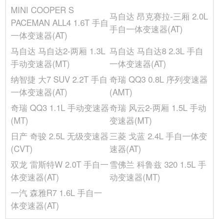
MINI COOPER S
轴距(mm)
2567
马自达 昂克赛拉-三厢 2.0L
PACEMAN ALL4 1.6T 手自
前轮距(mm)
-
手自一体变速器(AT)
一体变速器(AT)
宽度(mm)
1727
马自达 马自达2-两厢 1.3L
马自达 马自达8 2.3L 手自
座位数(个)
5
手动变速器(MT)
一体变速器(AT)
车身结构
5门5座两厢车
纳智捷 大7 SUV 2.2T 手自
奇瑞 QQ3 0.8L 序列变速器
发动机
一体变速器(AT)
(AMT)
缸体材料
铝合金
奇瑞 QQ3 1.1L 手动变速器
奇瑞 风云2-两厢 1.5L 手动
最大马力(Ps)
136
(MT)
变速器(MT)
行程(mm)
-
日产 奇骏 2.5L 无级变速器
三菱 戈蓝 2.4L 手自一体变
配气机构
DOHC
(CVT)
速器(AT)
气缸排列形式
L
双龙 雷斯特W 2.0T 手自一
雪佛兰 科鲁兹 320 1.5L 手
发动机启停技术
●
体变速器(AT)
动变速器(MT)
发动机型号
B38A15A
一汽 森雅R7 1.6L 手自一
进气形式
涡轮增压
体变速器(AT)
排量(L)
1.5