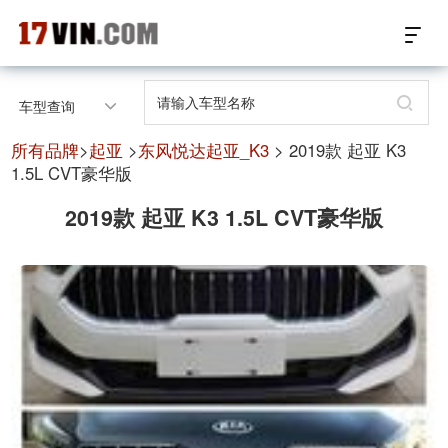
17VIN车架号查询首页
车型查询
汽配数据开放接口
所有品牌
>
起亚
>
东风悦达起亚_K3
> 2019款 起亚 K3
1.5L CVT豪华版
17位车架号查询
2019款 起亚 K3 1.5L CVT豪华版
汽配产品车型适配
汽配产品电子目录
微信群智能客服
个性化私人定制
关于我们