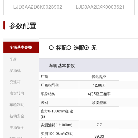
LJD3AA2D8K0023902
LJD3AA2DXK0003621
参数配置
标配
选配
无
车辆基本参数
车身
车辆基本参数
发动机
厂商
悦达起亚
变速箱
厂商指导价
12.88万
底盘转向
车身结构
4门5座三厢车
级别
紧凑型车
车轮制动
官方0-100km/h加速
-
被动安全
(s)
实测油耗(L/100km)
7.7
主动安全
实测100-0km/h制动
39.33