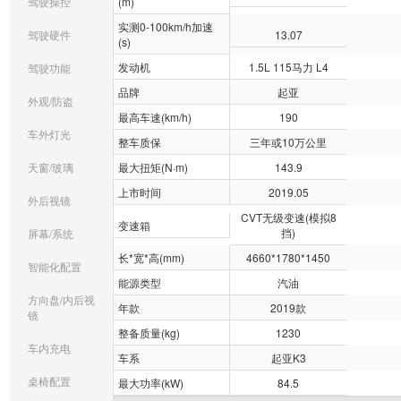
驾驶操控
(m)
实测0-100km/h加速
13.07
驾驶硬件
(s)
发动机
1.5L 115马力 L4
驾驶功能
品牌
起亚
外观/防盗
最高车速(km/h)
190
车外灯光
整车质保
三年或10万公里
天窗/玻璃
最大扭矩(N·m)
143.9
上市时间
2019.05
外后视镜
CVT无级变速(模拟8
变速箱
挡)
屏幕/系统
长*宽*高(mm)
4660*1780*1450
智能化配置
能源类型
汽油
方向盘/内后视
年款
2019款
镜
整备质量(kg)
1230
车内充电
车系
起亚K3
桌椅配置
最大功率(kW)
84.5