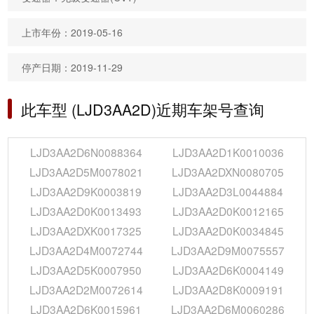
上市年份：2019-05-16
停产日期：2019-11-29
此车型 (LJD3AA2D)近期车架号查询
LJD3AA2D6N0088364
LJD3AA2D1K0010036
LJD3AA2D5M0078021
LJD3AA2DXN0080705
LJD3AA2D9K0003819
LJD3AA2D3L0044884
LJD3AA2D0K0013493
LJD3AA2D0K0012165
LJD3AA2DXK0017325
LJD3AA2D0K0034845
LJD3AA2D4M0072744
LJD3AA2D9M0075557
LJD3AA2D5K0007950
LJD3AA2D6K0004149
LJD3AA2D2M0072614
LJD3AA2D8K0009191
LJD3AA2D6K0015961
LJD3AA2D6M0060286