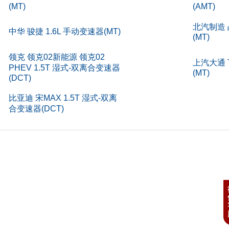
)
176
(MT)
(AMT)
)
4
北汽制造 
中华 骏捷 1.6L 手动变速器(MT)
(MT)
构
4门5座
领克 领克02新能源 领克02
上汽大通 T
PHEV 1.5T 湿式-双离合变速器
(MT)
(DCT)
号
92
比亚迪 宋MAX 1.5T 湿式-双离
合变速器(DCT)
速(rpm)
600
列形式
L
式
汽
准
国
型号
TNN4G
1.5