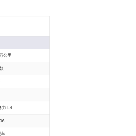
5万公里
6款
泰
3马力 L4
06
型车