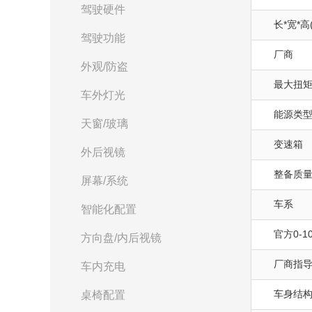
驾驶硬件
长*宽*高
驾驶功能
厂商
外观/防盗
最大扭矩(
车外灯光
能源类
天窗/玻璃
变速箱
外后视镜
整备质量(
屏幕/系统
车系
智能化配置
官方0-10
方向盘/内后视镜
厂商指
车内充电
车身结
桌椅配置