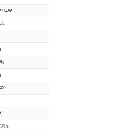
6*1486
汽车
1
油
手动
1
00
8万
三厢车