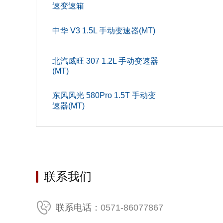
宽度(mm
速变速箱
车门数(个
中华 V3 1.5L 手动变速器(MT)
车身结
北汽威旺 307 1.2L 手动变速器
发动机
(MT)
燃油标
东风风光 580Pro 1.5T 手动变
速器(MT)
最大功率转
气缸排
燃料形
环保标
联系我们
发动机
0571-86077867
联系电话：
排量(L)