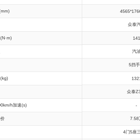
(mm)
4565*176
众泰
N·m)
14
型
汽
5挡
kg)
132
众泰Z3
0km/h加速(s)
-
导价
7.5
构
4门5座