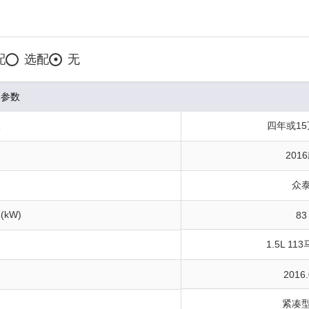
配
选配
无
本参数
保
四年或1
201
众
kW)
83
1.5L 11
间
2016.
紧凑