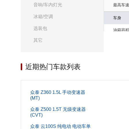
音响/车内灯光
最高车速(
冰箱/空调
车身
选装包
油箱容积(
其它
前轮距(m
长度(mm
近期热门车款列表
后轮距(m
轴距(mm
座位数(个
众泰 Z360 1.5L 手动变速器
(MT)
高度(mm
众泰 Z500 1.5T 无级变速器
(CVT)
整备质量(
众泰 云100S 纯电动 电动车单