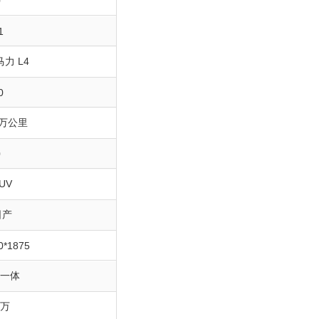
0
1
8马力 L4
0
0万公里
0
UV
日产
0*1875
自一体
8万