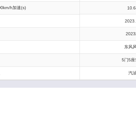
0km/h加速(s)
10.6
间
2023.
202
东风
构
5门5座
型
汽
m)
157
L)
73
)
185