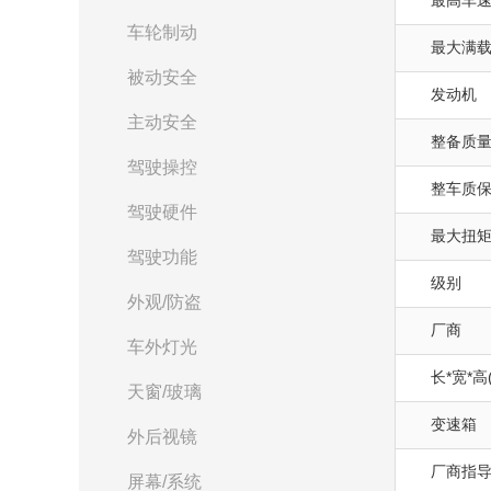
最高车速(
车轮制动
最大满载质
被动安全
发动机
主动安全
整备质量(
驾驶操控
整车质
驾驶硬件
最大扭矩(
驾驶功能
级别
外观/防盗
厂商
车外灯光
长*宽*高
天窗/玻璃
变速箱
外后视镜
厂商指
屏幕/系统