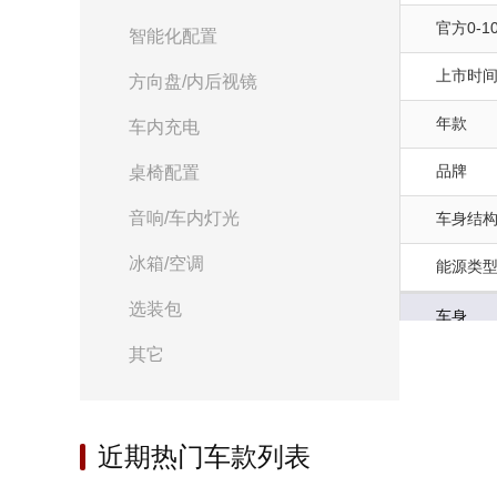
官方0-10
智能化配置
上市时
方向盘/内后视镜
年款
车内充电
品牌
桌椅配置
音响/车内灯光
车身结
冰箱/空调
能源类
选装包
车身
其它
后轮距(m
油箱容积(
近期热门车款列表
宽度(mm