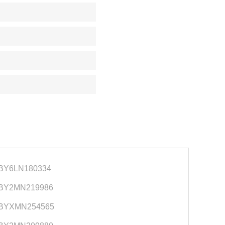
BY6LN180334
BY2MN219986
BYXMN254565