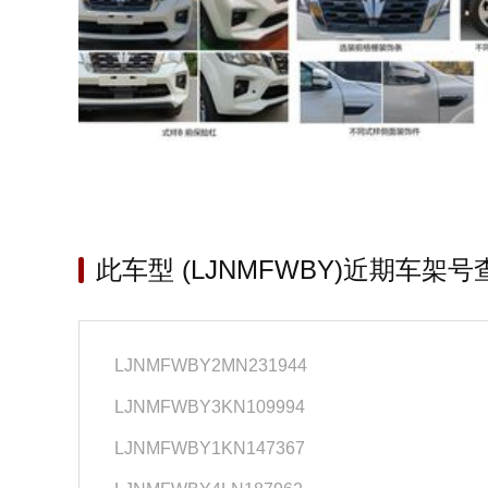
此车型 (LJNMFWBY)近期车架号
LJNMFWBY2MN231944
LJNMFWBY3KN109994
LJNMFWBY1KN147367