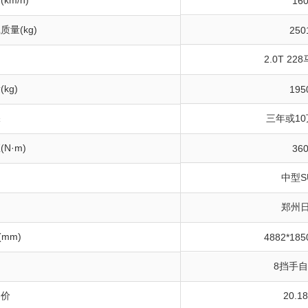
km/h)
16
量(kg)
250
2.0T 22
kg)
195
保
三年或1
N·m)
36
中型S
郑州
(mm)
4882*185
8挡手
导价
20.1