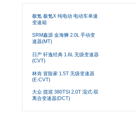
高度(mm
前轮距(m
极氪 极氪X 纯电动 电动车单速
变速箱
整备质量(
SRM鑫源 金海狮 2.0L 手动变
速器(MT)
轴距(mm
日产 轩逸经典 1.6L 无级变速器
座位数(个
(CVT)
长度(mm
林肯 冒险家 1.5T 无级变速器
(E-CVT)
车门数(个
大众 揽巡 380TSI 2.0T 湿式-双
车身结
离合变速器(DCT)
车门开
发动机
气缸数(个