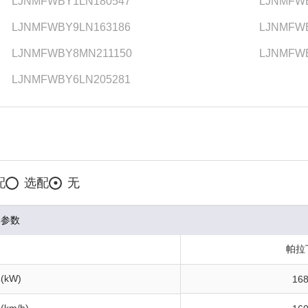
LJNMFWBY1LN180547
LJNMFW
LJNMFWBY9LN163186
LJNMFW
LJNMFWBY8MN211150
LJNMFWB
LJNMFWBY6LN205281
配
选配
无
本参数
帕拉
kW)
16