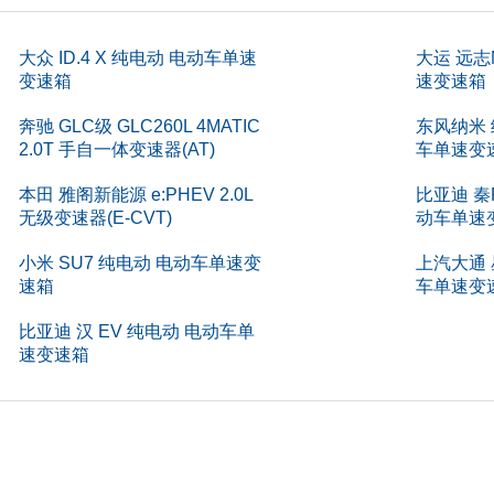
)
187
m)
大众 ID.4 X 纯电动 电动车单速
大运 远志
157
变速箱
速变速箱
kg)
195
奔驰 GLC级 GLC260L 4MATIC
东风纳米 
2.0T 手自一体变速器(AT)
车单速变
)
285
本田 雅阁新能源 e:PHEV 2.0L
比亚迪 秦P
)
5
无级变速器(E-CVT)
动车单速
)
488
小米 SU7 纯电动 电动车单速变
上汽大通 
速箱
车单速变
)
5
比亚迪 汉 EV 纯电动 电动车单
构
5门5座
速变速箱
启方式
平开
)
4