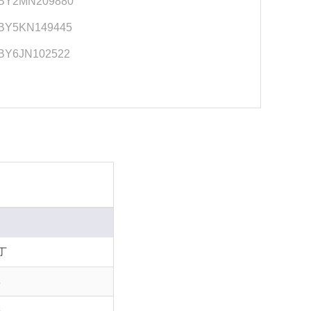
BY2MN209880
BY5KN149445
Y6JN102522
丁
8