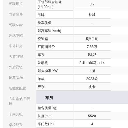
工信部综合油耗
驾驶操控
8.7
(L/100km)
驾驶硬件
品牌
长城
整车质保
-
驾驶功能
最高车速(km/h)
-
外观/防盗
变速箱
5挡手动
车外灯光
厂商指导价
7.88万
车系
风骏5
天窗/玻璃
发动机
2.4L 160马力 L4
外后视镜
最大功率(kW)
118
屏幕/系统
年款
2023款
级别
皮卡
智能化配置
车身
方向盘/内后视
镜
整备质量(kg)
-
车内充电
长度(mm)
5520
车门数(个)
4
桌椅配置