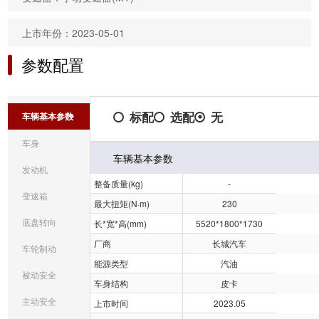
上市年份：2023-05-01
参数配置
标配
选配
无
车辆基本参数
车身
车辆基本参数
发动机
整备质量(kg)
-
变速箱
最大扭矩(N·m)
230
底盘转向
长*宽*高(mm)
5520*1800*1730
厂商
长城汽车
车轮制动
能源类型
汽油
被动安全
车身结构
皮卡
主动安全
上市时间
2023.05