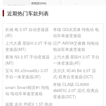
前轮距(mm)
-
音响/车内灯光
最大载重质量(kg)
-
近期热门车款列表
冰箱/空调
车身结构
皮卡
最小离地间隙(mm)
-
其它
长城 炮 2.0T 自动变速器
奇瑞 QQ冰淇淋 纯电动 电
高度(mm)
1730
(AT)
动车单速变速箱
货箱尺寸(mm)
1820x1520x460
上汽大通 星际H 2.0T 手动
日产 ARIYA艾睿雅 纯电动
油箱容积(L)
-
变速器(MT)
电动车单速变速箱
轴距(mm)
3350
黄海 N3 2.5T 手动变速器
上汽大通 星际H 2.0T 手自
后轮距(mm)
-
(MT)
一体变速器(AT)
座位数(个)
5
后排车门开启方式
平开门
宝马 X5 xDrive40Li 3.0T
沃尔沃 XC40 B4 2.0T 湿
手自一体变速器(AT)
式-双离合变速器(DCT)
宽度(mm)
1800
奔驰 CLA级 CLA260
发动机
smart Smart精灵#1 纯电
4MATIC 2.0T 湿式-双离合
动 电动车单速变速箱
最大功率转速(rpm)
5500
变速器(DCT)
每缸气门数(个)
4
岚图 追光 PHEV 1.5T 电动