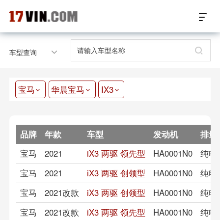
17VIN车架号查询首页
车型查询
汽配数据开放接口
宝马
华晨宝马
IX3
17位车架号查询
汽配产品车型适配
品牌
年款
车型
发动机
排量
汽配产品电子目录
宝马
2021
iX3 两驱 领先型
HA0001N0
纯电
微信群智能客服
宝马
2021
iX3 两驱 创领型
HA0001N0
纯电
个性化私人定制
宝马
2021改款
iX3 两驱 创领型
HA0001N0
纯电
宝马
2021改款
iX3 两驱 领先型
HA0001N0
纯电
关于我们