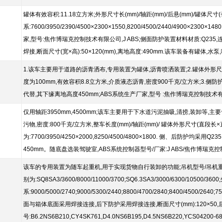
罐体有效容积:11.18立方米;外形尺寸长(mm)/轴距(mm)/后悬(mm)/罐体尺寸
系:7600/3950/2390/4500×2300×1550,8200/4500/2440/4900×2300×1
家,型号:焦作博瑞克控制技术有限公司,J ABS;侧面防护装置材料材质:Q235,
焊接,断面尺寸(宽×高):50×120(mm),离地高度:490mm.该车装备有罐体,
1.该车主要用于道路的沥青洒布,专用装置为罐体,沥青喷洒装置;2.罐体外形尺寸:长
度为100mm,有效容积8.8立方米,介质液态沥青,密度900千克/立方米;3.
代替,其下缘离地高度450mm;ABS系统生产厂家,型号 :焦作博瑞克控制技术有限
仅用轴距3950mm,4500mm;该车主要用于下水道污泥抽吸,清捞,装卸等,主要
污物,密度:800千克/立方米,整车长度(mm)/轴距(mm)/ 罐体外形尺寸(直段长
为:7700/3950/4250×2000,8250/4500/4800×1800. 侧、后防护均
450mm。随底盘选装驾驶室,ABS系统控制器型号/厂家:J ABS/焦作博瑞
该车的专用装置为随车起重机,用于实现货物自行装卸的功能;吊机型号/吊机重量(kg
别为:SQ8SA3/3600/8000/11000/3700;SQ6.3SA3/3000/6300/10500
系:9000/5000/2740;9000/5300/2440;8800/4700/2840;8400/4500/
面与箱体底面采用焊接连接,后下防护采用焊接连接,断面尺寸(mm):120×50,后
号:B6.2NS6B210,CY4SK761,D4.0NS6B195,D4.5NS6B220,YCS04