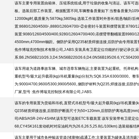
该车主要专用装置由箱体、压缩系统组成,用于垃圾的收集与清运。该车可选
板。选装后部工作装置。根据配置不同,车辆整备质量如下:当整备质量为10500kg时
12000kg时,载质量为:5870kg,5805kg.选装工作装置时外形长/前悬/轴距
置:8680/1260/4500/-,8880/1260/4700/-②全密封斗装置和摆臂装置:8780/1
装置:9080/1260/4500/400,9280/1260/4700/400,④摆臂带翻桶装置8980/1260
4500mm,4700mm轴距。侧防护采用Q235材质焊接连接;后防护由专用装置替
焦作博瑞克控制技术有限公司,J ABS.安装具有卫星定位功能的行驶记录仪;采用
系:B6.2NS6B210/26.3,D4.5NS6B220/26.6,D4.0NS6B195/26.6,YCS04
该车用途为道路事故车辆、城市违章车辆拖运;主要装置为起重机、托举机构、绞
重机型号/最大起升载荷(kg)/吊机重量(kg)分别为:SQ6.3SA:6300/3000
为:9000/4700,9600/5300,9900/5600,.侧防护材料为Q235,焊接
厂家,型号 :焦作博瑞克控制技术有限公司,J ABS.
该车的专用装置为货箱和吊机.直臂式吊机型号/最大起升载荷(kg)/吊机重量(kg)分别
Q235材质焊接连接,后部防护断面尺寸为50×120mm,后部防护离地高度(mm
司/ABS/ASR-24V-4S/4M;该车型可选装ETC车载装置.该车安装带有卫星定位
68,CY4SK161发动机时对应油耗均为26.6,26.5,25.8(L/100km).
该车主要用于城市各种输送管道(堵塞物)疏通工作;主要装置为罐体及清洗吸污