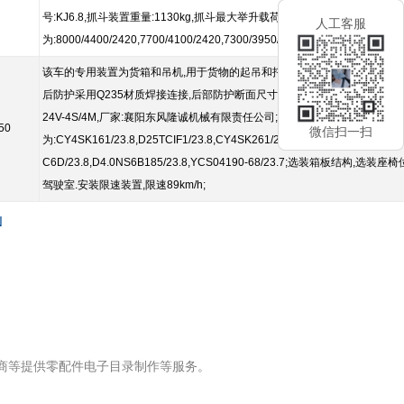
号:KJ6.8,抓斗装置重量:1130kg,抓斗最大举升载荷:850kg。整车长度/轴距
人工客服
为:8000/4400/2420,7700/4100/2420,7300/3950/2170,7150/3800/21
该车的专用装置为货箱和吊机,用于货物的起吊和托运.安装吊机型号/最大起升载荷(kg)
后防护采用Q235材质焊接连接,后部防护断面尺寸为50×120mm,后部防护离地高度(m
24V-4S/4M,厂家:襄阳东风隆诚机械有限责任公司;该车安装带有卫星定位功能
50
微信扫一扫
为:CY4SK161/23.8,D25TCIF1/23.8,CY4SK261/23.5,D30TCIF1/23.8,CY4S
C6D/23.8,D4.0NS6B185/23.8,YCS04190-68/23.7;选装箱板
驾驶室.安装限速装置,限速89km/h;
N
牌商等提供零配件电子目录制作等服务。