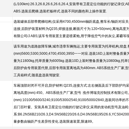
(L/100km):26.3,26.8,26.6,26.6,26.4,安装带有卫星定位功能的行
ABS.选装后爬梯,选装栏板样式.选装不同的颜色和上操作装置.
选装罐体后部带爬梯结构;仅采用4700,4500mm轴距底盘,整车长/轴距对应关系(mm):
连接;后防护装置材料为Q235,焊接连接,断面尺寸为:120×50(mm),离地高度
有限公司/J ABS;该车专用装置主要是喷雾炮,用于降低空气中的灰尘,雾霾等
该车用途为道路故障车辆,城市违章车辆拖运;主要专用装置为托举机构,绞盘.整车长(mm)8
(mm)5600,5300,5000,4700,4500,3950一一对应.选装16D上装时整备
量为11800kg,托举质量为6005kg.选装10D上装时整备质量为10800kg,托
后防护由专用装置代替,后部专用装置离地高为480mm. ABS系统生产厂家,型号
工具箱样式.随底盘选装驾驶室.
车厢顶部封闭不可开启,防护材料:Q235,连接方式:左右侧面及后下部防护均采用
离地高度(mm):450。ABS系统生产厂家,型号 :焦作博瑞克控制技术有限公司,
(mm):10100/5600/3240,9100/5300/2540,9100/5000/28
后门百叶窗。安装具有卫星定位功能的行驶记录仪;采用的发动机型号及油耗值(L
系:B6.2NS6B210/26.3,D4.5NS6B220/26.6,D4.0NS6B195/26.6,YCS
量参数由轴距产生差异性变化.选装限速装置,限速89。