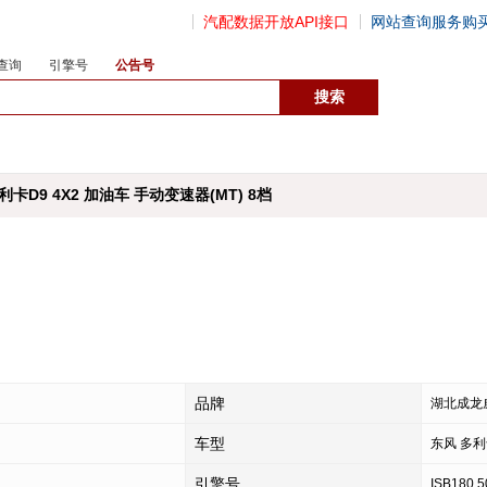
汽配数据开放API接口
网站查询服务购
查询
引擎号
公告号
数据开放接口
卡D9 4X2 加油车 手动变速器(MT) 8档
品牌
湖北成龙威
车型
东风 多利
引擎号
ISB180 5