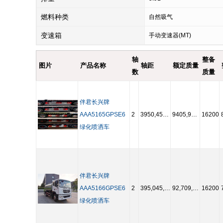
燃料种类
自然吸气
变速箱
手动变速器(MT)
轴
整备
图片
产品名称
轴距
额定质量
数
质量
伴君长兴牌
AAA5165GPSE6
2
3950,4500,4700,5000,5300,5600
9405,9470
16200
绿化喷洒车
伴君长兴牌
AAA5166GPSE6
2
395,045,004,700,500,000,000,000
92,709,205
16200
绿化喷洒车