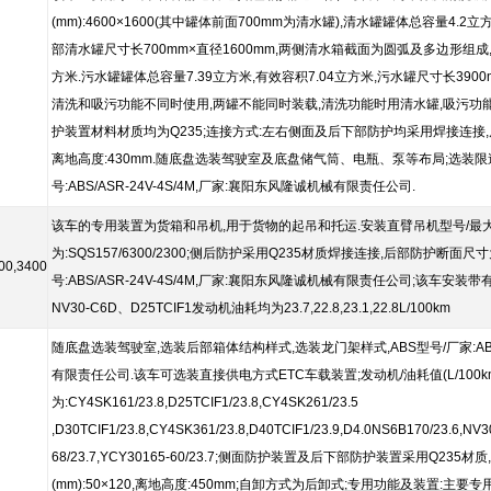
(mm):4600×1600(其中罐体前面700mm为清水罐),清水罐罐体总容量4
部清水罐尺寸长700mm×直径1600mm,两侧清水箱截面为圆弧及多边形组成,清
方米.污水罐罐体总容量7.39立方米,有效容积7.04立方米,污水罐尺寸长3900m
清洗和吸污功能不同时使用,两罐不能同时装载,清洗功能时用清水罐,吸污功能时
护装置材料材质均为Q235;连接方式:左右侧面及后下部防护均采用焊接连接,后部
离地高度:430mm.随底盘选装驾驶室及底盘储气筒、电瓶、泵等布局;选装限速装置
号:ABS/ASR-24V-4S/4M,厂家:襄阳东风隆诚机械有限责任公司.
该车的专用装置为货箱和吊机,用于货物的起吊和托运.安装直臂吊机型号/最大起升
为:SQS157/6300/2300;侧后防护采用Q235材质焊接连接,后部防护断面尺寸为
00,3400
号:ABS/ASR-24V-4S/4M,厂家:襄阳东风隆诚机械有限责任公司;该车安装带
NV30-C6D、D25TCIF1发动机油耗均为23.7,22.8,23.1,22.8L/100km
随底盘选装驾驶室,选装后部箱体结构样式,选装龙门架样式,ABS型号/厂家:ABS型号
有限责任公司.该车可选装直接供电方式ETC车载装置;发动机/油耗值(L/100k
为:CY4SK161/23.8,D25TCIF1/23.8,CY4SK261/23.5
,D30TCIF1/23.8,CY4SK361/23.8,D40TCIF1/23.9,D4.0NS6B170/23.6,NV
68/23.7,YCY30165-60/23.7;侧面防护装置及后下部防护装置采用Q2
(mm):50×120,离地高度:450mm;自卸方式为后卸式;专用功能及装置:主