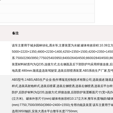
备注
该车主要用于城乡园林绿化,洒水等;主要装置为水罐.罐体有效容积:10.39立方米
5000×2220×1350,4800×2230×1400,4250×2350×1500,4200×23
系:7500/2290/3950;7750/2540/3950;8400/2640/4500;8600/2840/45
装置材料材质均为Q235,连接方式:左右侧面及后下部防护均采用焊接连接,后部防
地高度:480mm.随底盘选装驾驶室,选装后部喷洒装置.ABS系统生产厂家,型号
ABS型号:J ABS;ABS生产企业:焦作博瑞克控制技术有限公司;选装描述
样式,选装高射炮样式,选装后喷雾,选装左侧喷洒,选装右侧喷洒,选装后平台样
防护,后防护材料为Q235;连接方式:焊接连接,后部防护装置断面尺寸(宽×高)50
(立方米)、罐体外形尺寸(mm):罐体有效容积10.17立方米;整车长度/轴距/
(mm):7750,7500/3950/(3960×2400×1550);专用功能及装置:
选用3950轴距,安装大洒水平台整车长度7750mm;