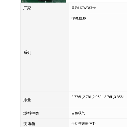
厂家
重汽HOWO轻卡
悍将,统帅
系列
2.776L,2.78L,2.968L,3.76L,3.856L
排量
燃料种类
自然吸气
变速箱
手动变速器(MT)