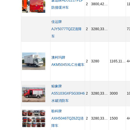
森远牌AD5121TFZF
2
3800,4200,4500,3600,3280,3360
1
防撞缓冲车
佳运牌
AJY5077TQZZ清障
2
3280,3360,3600,3800
7
车
澳柯玛牌
2
3280
1165,1100
4
AKM5045XLC冷藏车
鲸象牌
AS5103GXFSG30H6
2
3280,3360,3600,3800
3000
1
水罐消防车
盼科牌
AXH5046TQZ6ZQ清
2
3280,3360,3600
1500
4
障车