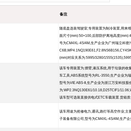
备注
随底盘选装驾驶室;专用装置为制冷装置,用来维
面尺寸(mm):50×100,后部防护离地高度(
号为CM4XL-4S/4M,生产企业为广州瑞立科密汽车
C6B,WP4.1NQ190E61,F2.8NS6B156,CY4S
(mm)对应关系为:5995/3280/1555(1535)
该车专用装置为:摆臂,液压系统,用于垃圾的收集与
车工具;ABS系统型号为RL-3550,生产企业
型号为VIE ABS-Ⅱ,生产企业为浙江万安科技股
为:WP2.3NQ130E61/10.18,D25TCIF1/11.06,
该车型可选装直接供电式ETC车载装置.货箱质量:98
该车用途为抢修电力,通讯,路灯等高空作业;主要装置
子装备有限公司;型号为CM4XL-4S/4M,生