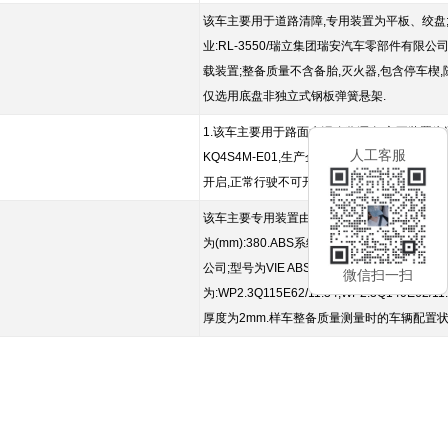
该车主要用于道路清障,专用装置为平板、绞盘;该
业:RL-3550/瑞立集团瑞安汽车零部件有限公司
载装置;整备质量不含备胎,灭火器,包含停车楔,随车工具.前悬(m
仅选用底盘非独立式钢板弹簧悬架.
1.该车主要用于路面水泥净浆洒布;主要装置为洒布
人工客服
KQ4S4M-E01,生产企业为广州市西合汽车电
开启,正常行驶不可开启;5.仅采用6.50R16LT 12PR,7.
该车主要专用装置由箱体、压缩系统组成,用于垃圾的
为(mm):380.ABS系统型号为RL-355
公司;型号为VIE ABS-Ⅱ,生产企业为浙江万安
微信扫一扫
为:WP2.3Q115E62/11.34,WP2.3Q140E
厚度为2mm.样车整备质量测量时的车辆配置状