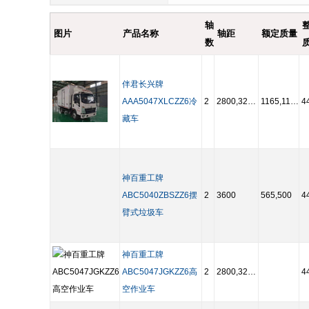
轴
图片
产品名称
轴距
额定质量
数
伴君长兴牌
AAA5047XLCZZ6冷
2
2800,3280,3360,3600
1165,1100
4
藏车
神百重工牌
ABC5040ZBSZZ6摆
2
3600
565,500
4
臂式垃圾车
神百重工牌
ABC5047JGKZZ6高
2
2800,3280,3360,3600
4
空作业车