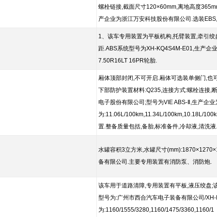
螺栓链接,截面尺寸120×60mm,离地高度365
产企业为浙江万安科技股份有限公司.选装EBS
1、该车专用装置为平板机构,托臂装置,牵引绞盘,
距.ABS系统型号为XH-KQ4S4M-E01,
7.50R16LT 16PR轮胎.
厢体顶部封闭,不可开启.厢体可选装单侧门,也可
下部防护装置材料:Q235,连接方式:螺栓连接,断
电子股份有限公司;型号为VIE ABS-Ⅱ,生产企业为浙江
为:11.06L/100km,11.34L/100km,10.18L/
置.整备质量包括,备胎,标准备件,冷却液,清洗液.
水罐容积3立方米,水罐尺寸(mm):1870×127
备有限公司.主要专用装置有消防泵、消防炮.
该车用于道路清障,专用装置有平板,液压绞盘;该
型号为:广州市西合汽车电子装备有限公司/XH-KQ4
为:1160/1555/3280,1160/1475/3360,1160/1