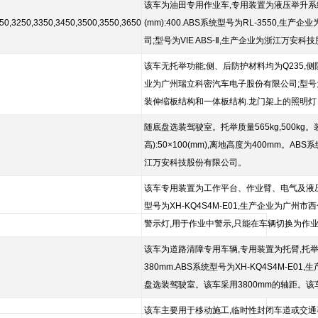
该车为油田专用作业车,专用装置为液压举升系统、
50,3250,3350,3450,3500,3550,3650
(mm):400.ABS系统型号为RL-3550
司;型号为VIE ABS-Ⅱ,生产企业为浙江万安科技股
该车无托举功能;侧、后防护材料均为Q235,侧防护
业为广州瑞立科密汽车电子股份有限公司;型号为VI
装伸缩板结构和一体板结构.龙门架上的照明灯
随底盘选装驾驶室。托举质量565kg,500kg
高):50×100(mm),离地高度为400mm。
江万安科技股份有限公司。
该车专用装置为工作平台、作业臂、电气及液压系统
型号为XH-KQ4S4M-E01,生产企业为广州
警示灯,用于作业中警示,只能在车辆切换为作业
该车为道路清障专用车辆,专用装置为托臂,托举质
380mm.ABS系统型号为XH-KQ4S4M-
盘选装驾驶室。该车采用3800mm的轴距。该车
该车主要用于移动施工,临时性封闭车道或交通事