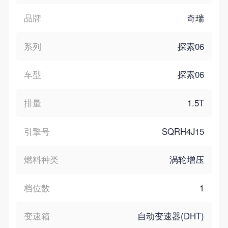
品牌
奇瑞
系列
探索06
车型
探索06
排量
1.5T
引擎号
SQRH4J15
燃料种类
涡轮增压
档位数
1
变速箱
自动变速器(DHT)