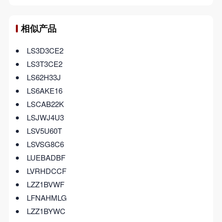
相似产品
LS3D3CE2
LS3T3CE2
LS62H33J
LS6AKE16
LSCAB22K
LSJWJ4U3
LSV5U60T
LSVSG8C6
LUEBADBF
LVRHDCCF
LZZ1BVWF
LFNAHMLG
LZZ1BYWC