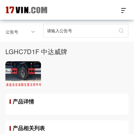
17VIN车架号查询首页
公告号
汽配数据开放接口
LGHC7D1F 中达威牌
17位车架号查询
汽配产品车型适配
汽配产品电子目录
产品详情
微信群智能客服
个性化私人定制
产品相关列表
关于我们