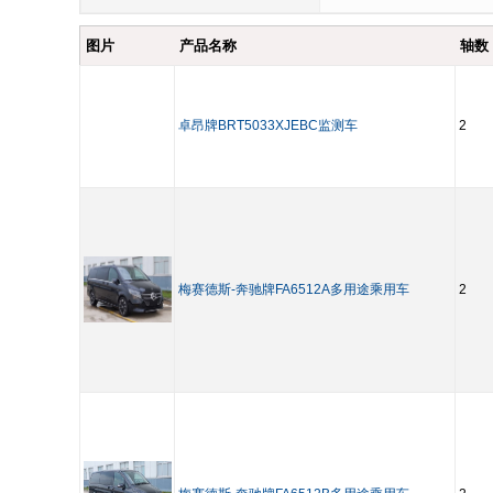
图片
产品名称
轴数
卓昂牌BRT5033XJEBC监测车
2
梅赛德斯-奔驰牌FA6512A多用途乘用车
2