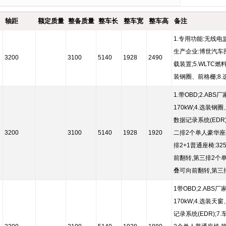
轴距
额定质量
整备质量
整车长
整车宽
整车高
备注
1.专用功能:无线电监
生产企业:博世汽车部
3200
3100
5140
1928
2490
载装置;5.WLTC燃料
装钢圈、前格栅;8.
1.带OBD;2.AB
170kW;4.选装
数据记录系统(EDR
3200
3100
5140
1928
1920
二排2个单人豪华座椅
排2+1普通座椅:3
前翻转,第三排2个
叠可向前翻转,第三
1带OBD;2.ABS
170kW;4.选装
记录系统(EDR);