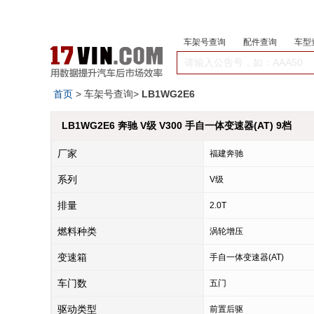
车架号查询
配件查询
车型
首页
> 车架号查询>
LB1WG2E6
LB1WG2E6 奔驰 V级 V300 手自一体变速器(AT) 9档
厂家
福建奔驰
系列
V级
排量
2.0T
燃料种类
涡轮增压
变速箱
手自一体变速器(AT)
车门数
五门
驱动类型
前置后驱