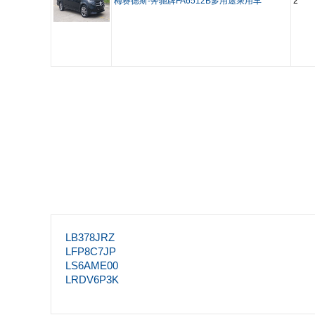
梅赛德斯-奔驰牌FA6512B多用途乘用车
2
LB378JRZ
LFP8C7JP
LS6AME00
LRDV6P3K