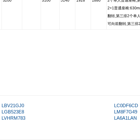
3200
3100
5140
1928
1880
2个单人普通座椅,第
2+1普通座椅:63
翻转,第三排2个单
可向前翻转,第三排
LBV21GJ0
LC0DF6CD
LGB523E8
LM8F7G49
LVHRM783
LA6A1LAN