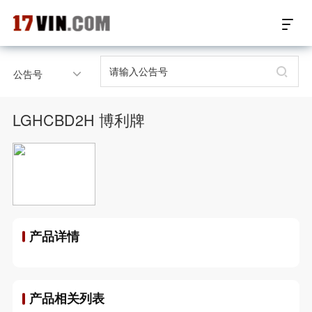
17VIN车架号查询首页
公告号
汽配数据开放接口
LGHCBD2H 博利牌
17位车架号查询
汽配产品车型适配
汽配产品电子目录
产品详情
微信群智能客服
个性化私人定制
产品相关列表
关于我们