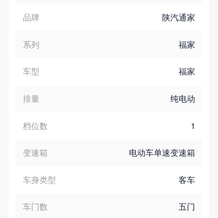
品牌
陕汽通家
系列
福家
车型
福家
排量
纯电动
档位数
1
变速箱
电动车单速变速箱
车身类型
客车
车门数
五门