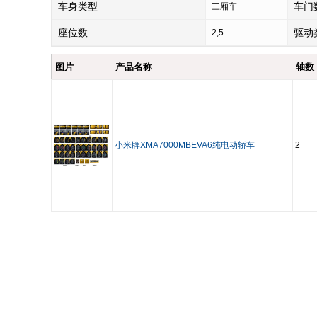
车身类型
车门
三厢车
座位数
驱动
2,5
图片
产品名称
轴数
小米牌XMA7000MBEVA6纯电动轿车
2