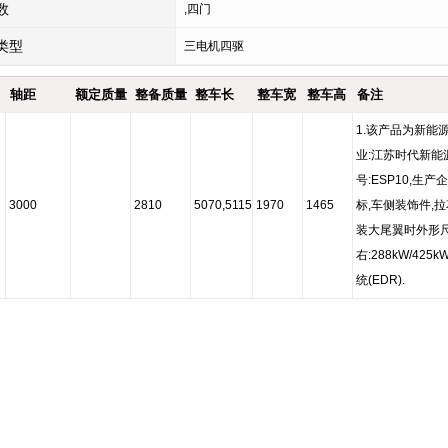
数
,四门
类型
三电机四驱
轴距
额定质量
整备质量
整车长
整车宽
整车高
备注
1.该产品为新能
业:江苏时代新能
号:ESP10,生
3000
2810
5070,5115
1970
1465
标,车侧装饰件,拉
装大尾翼时外形尺寸
右:288kW/42
统(EDR).