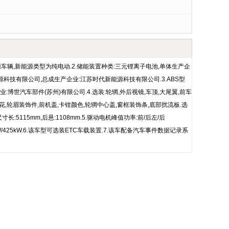
源车辆,新能源类型为纯电动.2.储能装置种类:三元锂离子电池,单体生产企
源科技有限公司,总成生产企业:江苏时代新能源科技有限公司.3.ABS型
产企业:博世汽车部件(苏州)有限公司.4.选装:轮辋,外后视镜,车顶,大尾翼,前车
花,轮眉装饰件,前机盖,卡钳颜色,轮辋中心盖,窗框装饰条,底部扰流板.选
长:5115mm,后悬:1108mm.5.驱动电机峰值功率:前/后左/后
5kW/425kW.6.该车型可选装ETC车载装置.7.该车配备汽车事件数据记录系