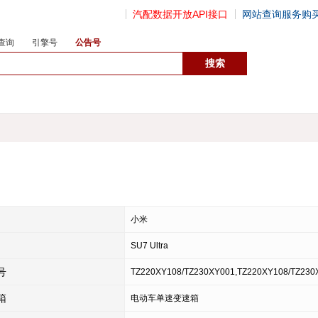
汽配数据开放API接口
网站查询服务购
查询
引擎号
公告号
数据开放接口
小米
SU7 Ultra
号
TZ220XY108/TZ230XY001,TZ220XY108/TZ230
箱
电动车单速变速箱