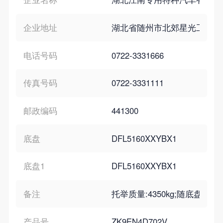
企业地址
湖北省随州市北郊星光工业园
电话号码
0722-3331666
传真号码
0722-3331111
邮政编码
441300
底盘
DFL5160XXYBX1
底盘1
DFL5160XXYBX1
备注
托举质量:4350kg;随底盘
产品号
ZK9EN4D702V