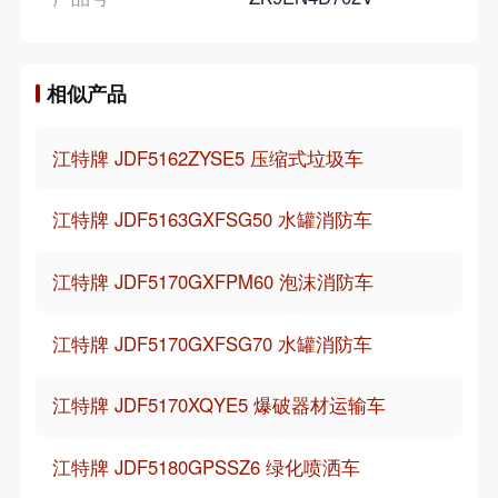
相似产品
江特牌 JDF5162ZYSE5 压缩式垃圾车
江特牌 JDF5163GXFSG50 水罐消防车
江特牌 JDF5170GXFPM60 泡沫消防车
江特牌 JDF5170GXFSG70 水罐消防车
江特牌 JDF5170XQYE5 爆破器材运输车
江特牌 JDF5180GPSSZ6 绿化喷洒车