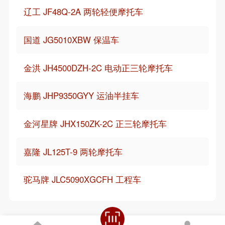
辽工 JF48Q-2A 两轮轻便摩托车
国道 JG5010XBW 保温车
金洪 JH4500DZH-2C 电动正三轮摩托车
海鹏 JHP9350GYY 运油半挂车
金河星牌 JHX150ZK-2C 正三轮摩托车
嘉隆 JL125T-9 两轮摩托车
驼马牌 JLC5090XGCFH 工程车