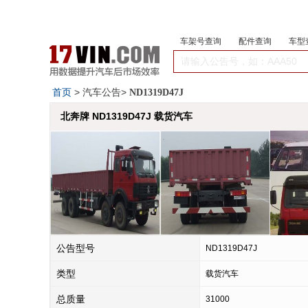
车架号查询
配件查询
车型
首页
> 汽车公告>
ND1319D47J
北奔牌 ND1319D47J 载货汽车
公告型号
ND1319D47J
类型
载货汽车
总质量
31000