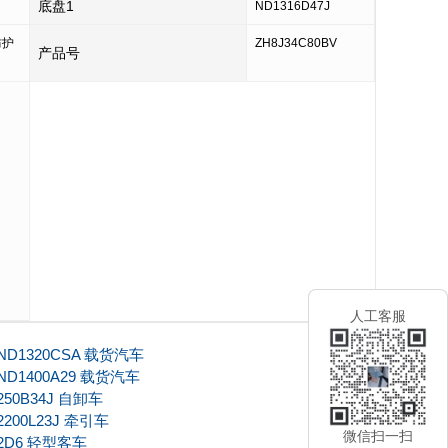
底盘1
ND1316D47J
防护
ZH8J34C80BV
产品号
人工客服
D1320CSA 载货汽车
D1400A29 载货汽车
50B34J 自卸车
200L23J 牵引车
微信扫一扫
02D6 轻型客车