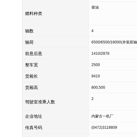
柴油
燃料种类
轴数
4
轴荷
6500/6500/18000(并装双轴
前悬后悬
1410/2876
整车宽
2500
货厢长
9410
货厢高
800,500
2
驾驶室准乘人数
企业地址
内蒙古一机厂
传真号码
(0472)3118809