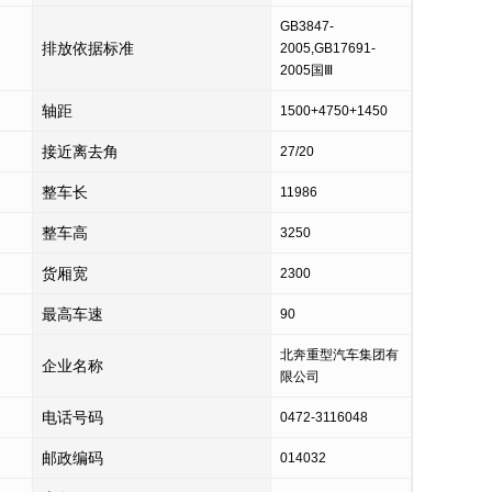
GB3847-
排放依据标准
2005,GB17691-
2005国Ⅲ
轴距
1500+4750+1450
接近离去角
27/20
整车长
11986
整车高
3250
货厢宽
2300
最高车速
90
北奔重型汽车集团有
企业名称
限公司
电话号码
0472-3116048
邮政编码
014032