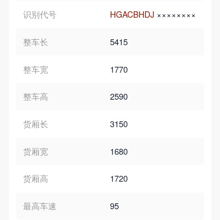
识别代号
HGACBHDJ
×××××××××
HGA
整车长
5415
整车宽
1770
整车高
2590
货厢长
3150
货厢宽
1680
货厢高
1720
最高车速
95