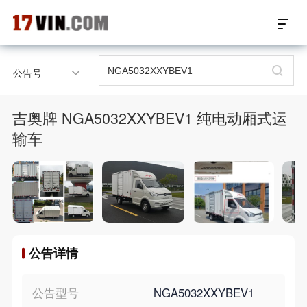
17VIN车架号查询首页
公告号
汽配数据开放接口
吉奥牌 NGA5032XXYBEV1 纯电动厢式运
17位车架号查询
输车
汽配产品车型适配
汽配产品电子目录
微信群智能客服
公告详情
个性化私人定制
公告型号
NGA5032XXYBEV1
关于我们