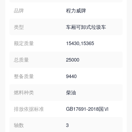
品牌
程力威牌
类型
车厢可卸式垃圾车
额定质量
15430,15365
总质量
25000
整备质量
9440
燃料种类
柴油
排放依据标准
GB17691-2018国Ⅵ
轴数
3