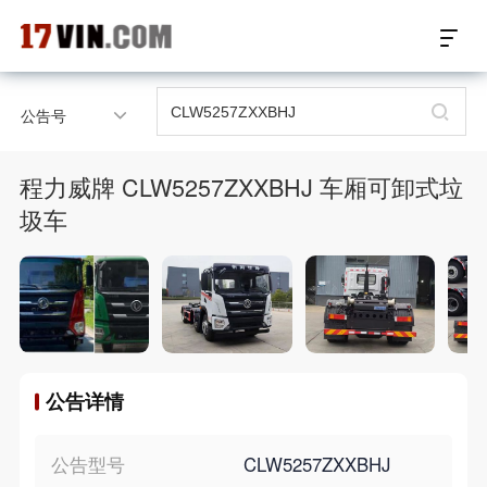
17VIN车架号查询首页
公告号
汽配数据开放接口
程力威牌 CLW5257ZXXBHJ 车厢可卸式垃
17位车架号查询
圾车
汽配产品车型适配
汽配产品电子目录
微信群智能客服
公告详情
个性化私人定制
公告型号
CLW5257ZXXBHJ
关于我们