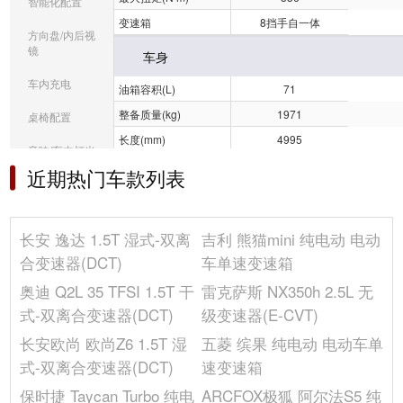
智能化配置
变速箱
8挡手自一体
方向盘/内后视
镜
车身
车内充电
油箱容积(L)
71
整备质量(kg)
1971
桌椅配置
长度(mm)
4995
音响/车内灯光
车门数(个)
5
近期热门车款列表
冰箱/空调
车身结构
5门6座SUV
前轮距(mm)
-
选装包
长安 逸达 1.5T 湿式-双离
吉利 熊猫mini 纯电动 电动
高度(mm)
1775
其它
合变速器(DCT)
车单速变速箱
车门开启方式
平开门
奥迪 Q2L 35 TFSI 1.5T 干
雷克萨斯 NX350h 2.5L 无
轴距(mm)
2900
式-双离合变速器(DCT)
级变速器(E-CVT)
座位数(个)
6
长安欧尚 欧尚Z6 1.5T 湿
五菱 缤果 纯电动 电动车单
后轮距(mm)
-
式-双离合变速器(DCT)
速变速箱
宽度(mm)
1975
保时捷 Taycan Turbo 纯电
ARCFOX极狐 阿尔法S5 纯
发动机