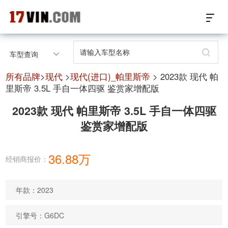
17VIN车架号查询首页
车型查询
汽配数据开放接口
所有品牌
>
现代
>
现代(进口)_帕里斯帝
> 2023款 现代 帕
里斯帝 3.5L 手自一体四驱 鉴赏家增配版
17位车架号查询
2023款 现代 帕里斯帝 3.5L 手自一体四驱
鉴赏家增配版
汽配产品车型适配
汽配产品电子目录
36.88万
经销商报价：
微信群智能客服
年款：2023
个性化私人定制
引擎号：G6DC
关于我们