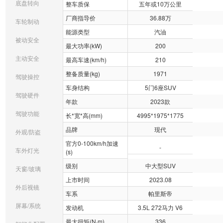
底盘转向
整车质保
五年或10万公里
厂商指导价
36.88万
车轮制动
能源类型
汽油
被动安全
最大功率(kW)
200
主动安全
最高车速(km/h)
210
整备质量(kg)
1971
驾驶操控
车身结构
5门6座SUV
驾驶硬件
年款
2023款
驾驶功能
长*宽*高(mm)
4995*1975*1775
品牌
现代
外观/防盗
官方0-100km/h加速
-
车外灯光
(s)
级别
中大型SUV
天窗/玻璃
上市时间
2023.08
外后视镜
车系
帕里斯帝
屏幕/系统
发动机
3.5L 272马力 V6
最大扭矩(N·m)
336