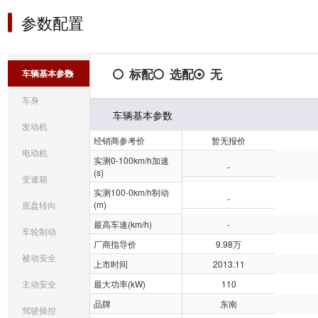
参数配置
标配
选配
无
车辆基本参数
车身
车辆基本参数
发动机
经销商参考价
暂无报价
电动机
实测0-100km/h加速
-
(s)
变速箱
实测100-0km/h制动
-
(m)
底盘转向
最高车速(km/h)
-
车轮制动
厂商指导价
9.98万
被动安全
上市时间
2013.11
主动安全
最大功率(kW)
110
品牌
东南
驾驶操控