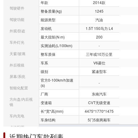
年款
2014款
驾驶硬件
整备质量(kg)
1245
驾驶功能
能源类型
汽油
发动机
1.5T 150马力 L4
外观/防盗
最大扭矩(N·m)
200
车外灯光
实测油耗(L/100km)
-
天窗/玻璃
整车质保
三年或10万公里
车系
V6菱仕
外后视镜
级别
紧凑型车
屏幕/系统
官方0-100km/h加速
-
(s)
智能化配置
厂商
东南汽车
方向盘/内后视
变速箱
CVT无级变速
镜
长*宽*高(mm)
4475*1770*1475
车内充电
车身结构
5门5座两厢车
桌椅配置
车身
近期热门车款列表