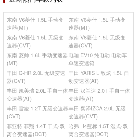
音响/车内灯光
最小离地间隙(mm)
-
冰箱/空调
轴距(mm)
2610
东南 V6菱仕 1.5L 手动变
东南 V6菱仕 1.5L 手动变
车门数(个)
5
选装包
速器(MT)
速器(MT)
宽度(mm)
1770
其它
东南 V6菱仕 1.5L 无级变
东南 V6菱仕 1.5L 无级变
长度(mm)
4475
速器(CVT)
速器(CVT)
油箱容积(L)
50
东南 菱帅 1.6L 手动变速器
电咖 EV10 纯电动 电动车
高度(mm)
1475
(MT)
单速变速箱
座位数(个)
5
丰田 C-HR 2.0L 无级变速
丰田 YARiS L 致炫 1.5L 自
后轮距(mm)
1530
器(CVT)
动变速器(AT)
前轮距(mm)
1510
丰田 凯美瑞 2.0L 手自一体
丰田 汉兰达 2.0T 手自一体
整备质量(kg)
1245
变速器(AT)
变速器(AT)
行李厢容积(L)
-
丰田 雷凌 1.2T 无级变速器
丰田 奕泽IZOA 2.0L 无级
车身结构
5门5座两厢车
(CVT)
变速器(CVT)
发动机
菲亚特 菲翔 1.4T 干式-双
哈弗 H4蓝标 1.5T 湿式-双
缸体材料
铝合金
离合变速器(DCT)
离合变速器(DCT)