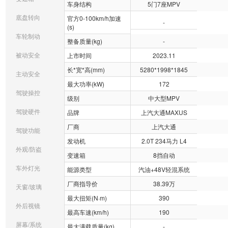
车身结构
5门7座MPV
底盘转向
官方0-100km/h加速
-
(s)
车轮制动
整备质量(kg)
-
被动安全
上市时间
2023.11
长*宽*高(mm)
5280*1998*1845
主动安全
最大功率(kW)
172
驾驶操控
级别
中大型MPV
驾驶硬件
品牌
上汽大通MAXUS
厂商
上汽大通
驾驶功能
发动机
2.0T 234马力 L4
外观/防盗
变速箱
8挡自动
车外灯光
能源类型
汽油+48V轻混系统
厂商指导价
38.39万
天窗/玻璃
最大扭矩(N·m)
390
外后视镜
最高车速(km/h)
190
屏幕/系统
最大满载质量(kg)
-