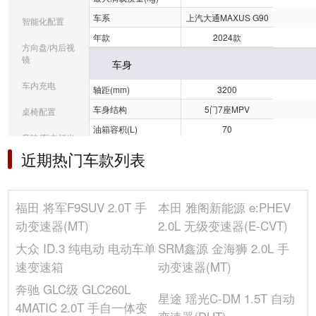
车系
上汽大通MAXUS G90
智能化配置
年款
2024款
方向盘/内后视
镜
车身
车内充电
轴距(mm)
3200
车身结构
5门7座MPV
桌椅配置
油箱容积(L)
70
音响/车内灯光
整备质量(kg)
-
近期热门车款列表
冰箱/空调
座位数(个)
7
宽度(mm)
1998
选装包
福田 将军F9SUV 2.0T 手
本田 雅阁新能源 e:PHEV
前轮距(mm)
1700
其它
动变速器(MT)
2.0L 无级变速器(E-CVT)
后轮距(mm)
1722
大众 ID.3 纯电动 电动车单
SRM鑫源 金海狮 2.0L 手
车门开启方式
平开门+侧滑门
速变速箱
动变速器(MT)
长度(mm)
5280
奔驰 GLC级 GLC260L
车门数(个)
5
星途 瑶光C-DM 1.5T 自动
4MATIC 2.0T 手自一体变
高度(mm)
1845