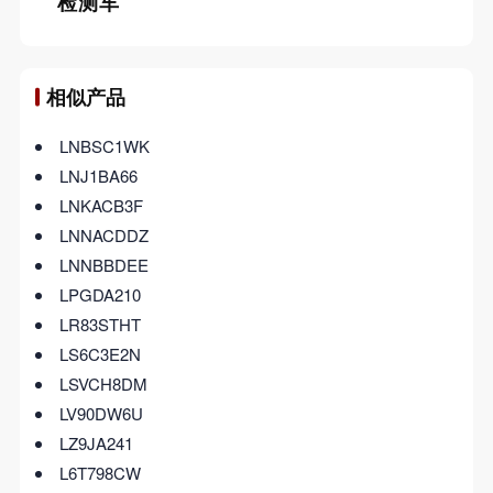
检测车
相似产品
LNBSC1WK
LNJ1BA66
LNKACB3F
LNNACDDZ
LNNBBDEE
LPGDA210
LR83STHT
LS6C3E2N
LSVCH8DM
LV90DW6U
LZ9JA241
L6T798CW