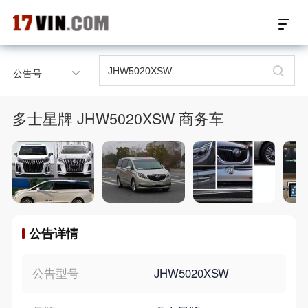
17VIN车架号查询首页
公告号
汽配数据开放接口
多士星牌 JHW5020XSW 商务车
17位车架号查询
汽配产品车型适配
汽配产品电子目录
公告详情
微信群智能客服
个性化私人定制
公告型号
JHW5020XSW
关于我们