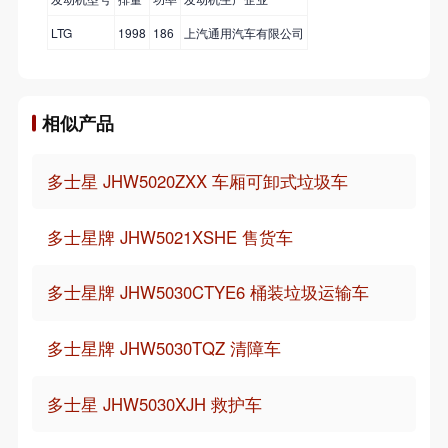
LTG
1998
186
上汽通用汽车有限公司
相似产品
多士星 JHW5020ZXX 车厢可卸式垃圾车
多士星牌 JHW5021XSHE 售货车
多士星牌 JHW5030CTYE6 桶装垃圾运输车
多士星牌 JHW5030TQZ 清障车
多士星 JHW5030XJH 救护车