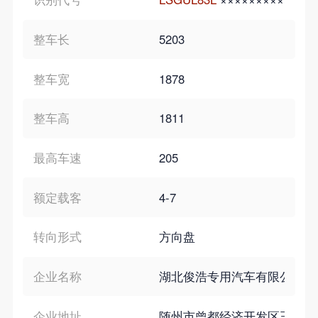
整车长
5203
整车宽
1878
整车高
1811
最高车速
205
额定载客
4-7
转向形式
方向盘
企业名称
湖北俊浩专用汽车有限公司
企业地址
随州市曾都经济开发区玉柴大