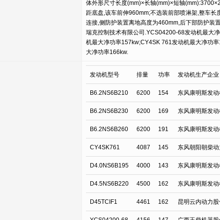
体外形尺寸长度(mm)×长轴(mm)×短轴(mm):3700
距底盘,该车前伸960mm;不选装前部喷淋架,整车长
连接,侧防护装置离地高度为460mm,后下部防护装置截面
瑞克控制技术有限公司.YCS04200-68发动机最大净功率14
机最大净功率157kw;CY4SK 761发动机最大净功率142
大净功率166kw.
发动机型号
排量
功率
发动机生产企业
B6.2NS6B210
6200
154
东风康明斯发动
B6.2NS6B230
6200
169
东风康明斯发动
B6.2NS6B260
6200
191
东风康明斯发动
CY4SK761
4087
145
东风朝阳朝柴动
D4.0NS6B195
4000
143
东风康明斯发动
D4.5NS6B220
4500
162
东风康明斯发动
D45TCIF1
4461
162
昆明云内动力股