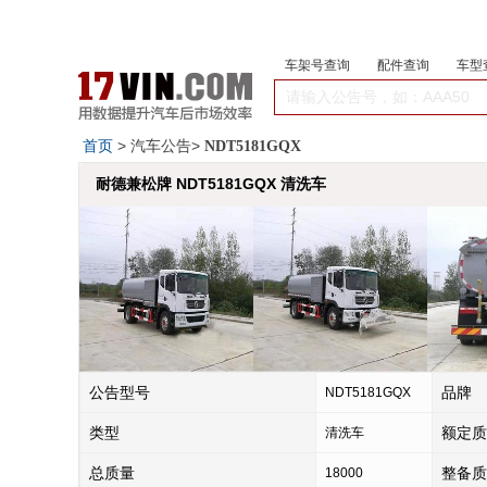
车架号查询
配件查询
车型
首页
> 汽车公告>
NDT5181GQX
耐德兼松牌 NDT5181GQX 清洗车
公告型号
品牌
NDT5181GQX
类型
额定质
清洗车
总质量
整备质
18000