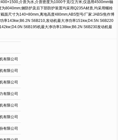
×2400×1500,介质为水,介质密度为1000千克/立方米;仅选用4500mm轴
度为8040mm;侧防护及后下部防护装置均采用Q235A材质,均采用螺栓
尺寸为140×80mm,离地高度480mm;ABS型号/厂家:JABS/焦作博
3kw;B6.2N S6B210,发动机最大净功率151kw,D4.5N S6B220
kw;D4.0N S6B195机最大净功率138kw;B6.2N S6B230发动机最
机有限公司
机有限公司
机有限公司
力有限公司
机有限公司
机有限公司
份有限公司