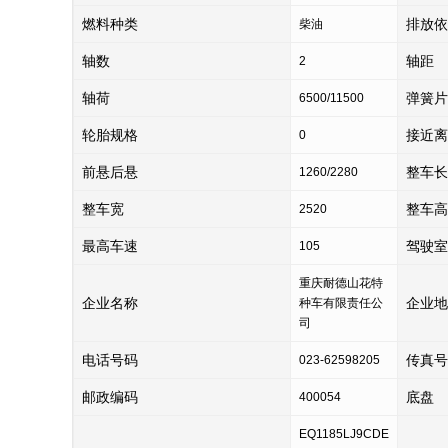
燃料种类
排放依
柴油
轴数
轴距
2
轴荷
弹簧片
6500/11500
轮胎规格
接近离
0
前悬后悬
整车长
1260/2280
整车宽
整车高
2520
最高车速
驾驶室
105
重庆耐德山花特
企业名称
企业地
种车有限责任公
司
电话号码
传真号
023-62598205
邮政编码
底盘
400054
EQ1185LJ9CDE